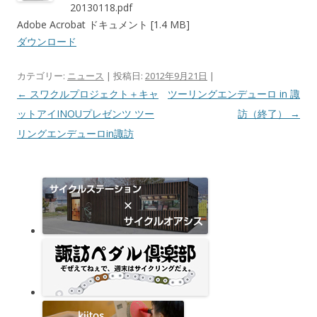
20130118.pdf
Adobe Acrobat ドキュメント [1.4 MB]
ダウンロード
カテゴリー:
ニュース
| 投稿日:
2012年9月21日
|
投稿ナビゲーション
←
スワクルプロジェクト＋キャ
ツーリングエンデューロ in 諏
ットアイINOUプレゼンツ ツー
訪（終了）
→
リングエンデューロin諏訪