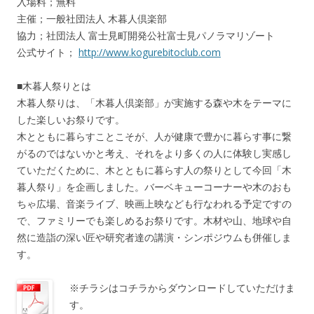
入場料；無料
主催；一般社団法人 木暮人倶楽部
協力；社団法人 富士見町開発公社富士見パノラマリゾート
公式サイト；
http://www.kogurebitoclub.com
■木暮人祭りとは
木暮人祭りは、「木暮人倶楽部」が実施する森や木をテーマに
した楽しいお祭りです。
木とともに暮らすことこそが、人が健康で豊かに暮らす事に繋
がるのではないかと考え、それをより多くの人に体験し実感し
ていただくために、木とともに暮らす人の祭りとして今回「木
暮人祭り」を企画しました。バーベキューコーナーや木のおも
ちゃ広場、音楽ライブ、映画上映なども行なわれる予定ですの
で、ファミリーでも楽しめるお祭りです。木材や山、地球や自
然に造詣の深い匠や研究者達の講演・シンポジウムも併催しま
す。
※チラシはコチラからダウンロードしていただけま
す。